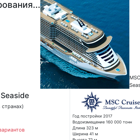
ования...
MS
Seas
 Seaside
 странах)
Год постройки 2017
Водоизмещение 160 000 тонн
Длина 323 м
вариантов
Ширина 41 м
Высота 72 м