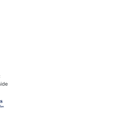
C
ide