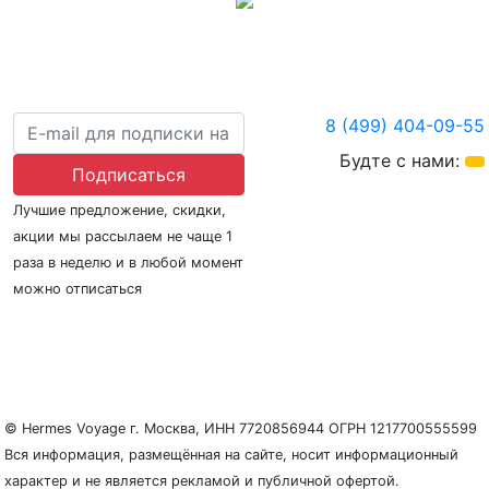
8 (499) 404-09-55
Будте с нами:
Подписаться
Лучшие предложение, скидки,
акции мы рассылаем не чаще 1
раза в неделю и в любой момент
можно отписаться
О нас
Регионы плавания
Морские порты
ООО «Гермес Вояж» –
реестровый номер туроператора В031-00161-
77/01942486
© Hermes Voyage г. Москва, ИНН 7720856944 ОГРН 1217700555599
Вся информация, размещённая на сайте, носит информационный
характер и не является рекламой и публичной офертой.