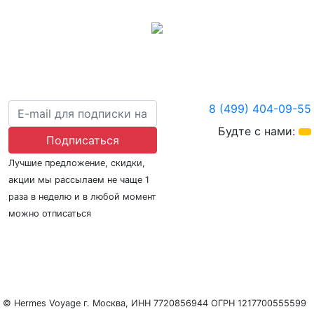
8 (499) 404-09-55
Будте с нами:
Подписаться
Лучшие предложение, скидки,
акции мы рассылаем не чаще 1
раза в неделю и в любой момент
можно отписаться
О нас
Регионы плавания
Морские порты
ООО «Гермес Вояж» –
реестровый номер туроператора В031-00161-
77/01942486
© Hermes Voyage г. Москва, ИНН 7720856944 ОГРН 1217700555599