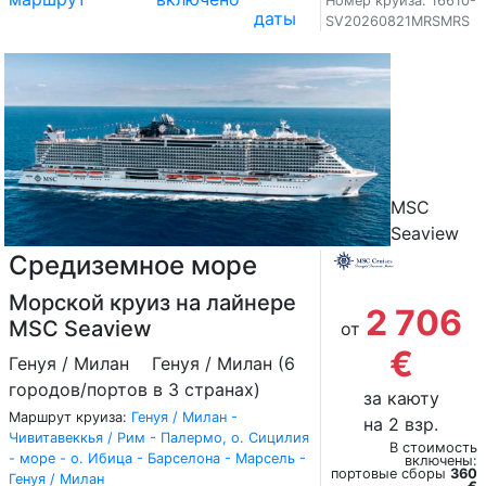
Номер круиза: 16610-
даты
SV20260821MRSMRS
MSC
Seaview
Средиземное море
Морской круиз на лайнере
2 706
MSC Seaview
от
€
Генуя / Милан
Генуя / Милан (6
городов/портов в 3 странах)
за каюту
Маршрут круиза:
Генуя / Милан -
на 2 взр.
Чивитавеккья / Рим - Палермо, о. Сицилия
В стоимость
- море - о. Ибица - Барселона - Марсель -
включены:
портовые сборы
360
Генуя / Милан