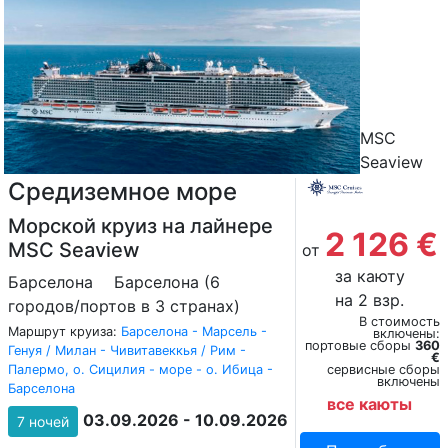
MSC
Seaview
Средиземное море
Морской круиз на лайнере
2 126 €
MSC Seaview
от
за каюту
Барселона
Барселона (6
на 2 взр.
городов/портов в 3 странах)
В стоимость
Маршрут круиза:
Барселона - Марсель -
включены:
портовые сборы
360
Генуя / Милан - Чивитавеккья / Рим -
€
Палермо, о. Сицилия - море - о. Ибица -
сервисные сборы
включены
Барселона
все каюты
03.09.2026 - 10.09.2026
7 ночей