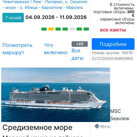
Чивитавеккья / Рим - Палермо, о. Сицилия
В стоимость
- море - о. Ибица - Барселона - Марсель
включены:
портовые сборы
360
€
04.09.2026 - 11.09.2026
7 ночей
сервисные сборы
включены
все каюты
Подробнее
+25
Посмотреть
Что
Все
маршрут
включено
Номер круиза: 16618-
даты
SV20260904MRSMRS
MSC
Seaview
Средиземное море