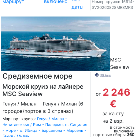
маршрут
включено
Номер круиза: 16614-
даты
SV20260828MRSMRS
MSC
Seaview
Средиземное море
Морской круиз на лайнере
2 246
MSC Seaview
от
€
Генуя / Милан
Генуя / Милан (6
городов/портов в 3 странах)
за каюту
Маршрут круиза:
Генуя / Милан -
на 2 взр.
Чивитавеккья / Рим - Палермо, о. Сицилия
В стоимость
- море - о. Ибица - Барселона - Марсель -
включены:
портовые сборы
360
Генуя / Милан