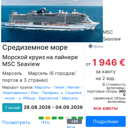
MSC
Seaview
Средиземное море
Морской круиз на лайнере
1 946 €
MSC Seaview
от
за каюту
Марсель
Марсель (6 городов/
на 2 взр.
портов в 3 странах)
В стоимость
Маршрут круиза:
Марсель - Генуя / Милан -
включены:
портовые сборы
360
Чивитавеккья / Рим - Палермо, о. Сицилия
€
- море - о. Ибица - Барселона - Марсель
сервисные сборы
включены
28.08.2026 - 04.09.2026
7 ночей
все каюты
Подробнее
+25
Посмотреть
Что
Все