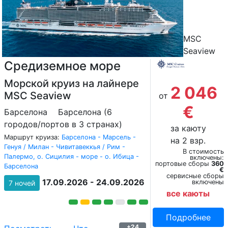
MSC
Seaview
Средиземное море
Морской круиз на лайнере
2 046
MSC Seaview
от
€
Барселона
Барселона (6
городов/портов в 3 странах)
за каюту
Маршрут круиза:
Барселона - Марсель -
на 2 взр.
Генуя / Милан - Чивитавеккья / Рим -
В стоимость
Палермо, о. Сицилия - море - о. Ибица -
включены:
портовые сборы
360
Барселона
€
сервисные сборы
17.09.2026 - 24.09.2026
включены
7 ночей
все каюты
Подробнее
+24