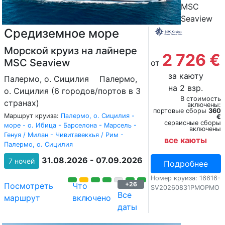
MSC
Seaview
Средиземное море
Морской круиз на лайнере
2 726 €
MSC Seaview
от
за каюту
Палермо, о. Сицилия
Палермо,
на 2 взр.
о. Сицилия (6 городов/портов в 3
В стоимость
странах)
включены:
портовые сборы
360
Маршрут круиза:
Палермо, о. Сицилия -
€
сервисные сборы
море - о. Ибица - Барселона - Марсель -
включены
Генуя / Милан - Чивитавеккья / Рим -
все каюты
Палермо, о. Сицилия
31.08.2026 - 07.09.2026
7 ночей
Подробнее
Номер круиза: 16616-
+26
Посмотреть
Что
SV20260831PMOPMO
Все
маршрут
включено
даты