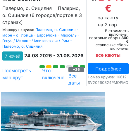
€
Палермо, о. Сицилия
Палермо,
о. Сицилия (6 городов/портов в 3
за каюту
странах)
на 2 взр.
Маршрут круиза:
Палермо, о. Сицилия -
В стоимость
включены:
море - о. Ибица - Барселона - Марсель -
портовые сборы
360
Генуя / Милан - Чивитавеккья / Рим -
€
сервисные сборы
Палермо, о. Сицилия
включены
все каюты
24.08.2026 - 31.08.2026
7 ночей
Подробнее
+26
Посмотреть
Что
Все
маршрут
включено
Номер круиза: 16612-
даты
SV20260824PMOPMO