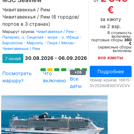
MSC Seaview
от
€
Чивитавеккья / Рим
Чивитавеккья / Рим (6 городов/
за каюту
портов в 3 странах)
на 2 взр.
Маршрут круиза:
Чивитавеккья / Рим -
В стоимость
включены:
Палермо, о. Сицилия - море - о. Ибица -
портовые сборы
360
Барселона - Марсель - Генуя / Милан -
€
сервисные сборы
Чивитавеккья / Рим
включены
все каюты
30.08.2026 - 06.09.2026
7 ночей
Подробнее
+26
Посмотреть
Что
Все
маршрут
включено
Номер круиза: 16615-
даты
SV20260830CVVCVV