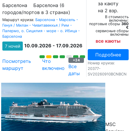
за каюту
Барселона
Барселона (6
на 2 взр.
городов/портов в 3 странах)
В стоимость
Маршрут круиза:
Барселона - Марсель -
включены:
портовые сборы
360
Генуя / Милан - Чивитавеккья / Рим -
€
Палермо, о. Сицилия - море - о. Ибица -
сервисные сборы
включены
Барселона
все каюты
10.09.2026 - 17.09.2026
7 ночей
Подробнее
+24
Посмотреть
Что
Номер круиза:
Все
маршрут
включено
20377-
даты
SV20260910BCNBCN
MSC