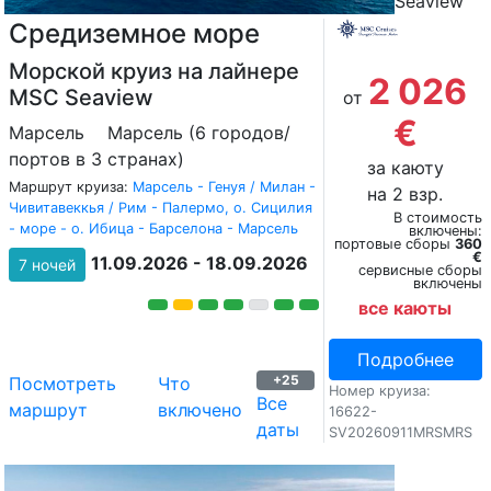
Seaview
Средиземное море
Морской круиз на лайнере
2 026
MSC Seaview
от
€
Марсель
Марсель (6 городов/
портов в 3 странах)
за каюту
Маршрут круиза:
Марсель - Генуя / Милан -
на 2 взр.
Чивитавеккья / Рим - Палермо, о. Сицилия
В стоимость
- море - о. Ибица - Барселона - Марсель
включены:
портовые сборы
360
€
11.09.2026 - 18.09.2026
7 ночей
сервисные сборы
включены
все каюты
Подробнее
+25
Посмотреть
Что
Номер круиза:
Все
маршрут
включено
16622-
даты
SV20260911MRSMRS