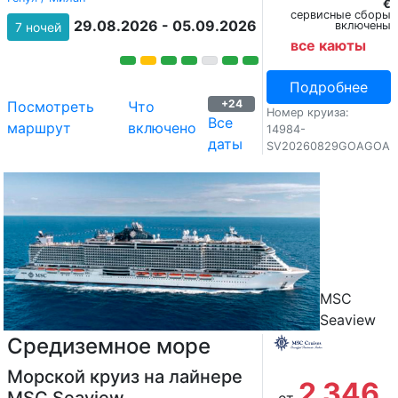
€
сервисные сборы
29.08.2026 - 05.09.2026
включены
7 ночей
все каюты
Подробнее
+24
Посмотреть
Что
Номер круиза:
Все
маршрут
включено
14984-
даты
SV20260829GOAGOA
MSC
Seaview
Средиземное море
Морской круиз на лайнере
2 346