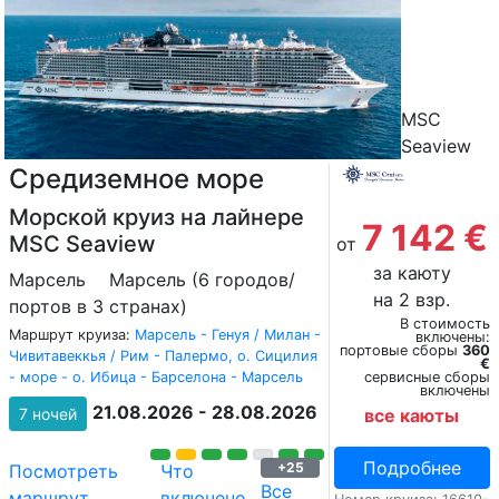
MSC
Seaview
Средиземное море
Морской круиз на лайнере
7 142 €
MSC Seaview
от
за каюту
Марсель
Марсель (6 городов/
на 2 взр.
портов в 3 странах)
В стоимость
Маршрут круиза:
Марсель - Генуя / Милан -
включены:
портовые сборы
360
Чивитавеккья / Рим - Палермо, о. Сицилия
€
- море - о. Ибица - Барселона - Марсель
сервисные сборы
включены
21.08.2026 - 28.08.2026
7 ночей
все каюты
Подробнее
+25
Посмотреть
Что
Все
маршрут
включено