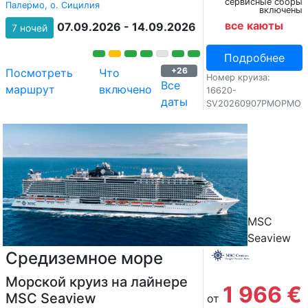
сервисные сборы
Палермо, о. Сицилия
включены
все каюты
07.09.2026 - 14.09.2026
7 ночей
Подробнее
+26
Посмотреть
Что
Номер круиза:
Все
маршрут
включено
16620-
даты
SV20260907PMOPMO
MSC
Seaview
Средиземное море
Морской круиз на лайнере
1 966 €
MSC Seaview
от