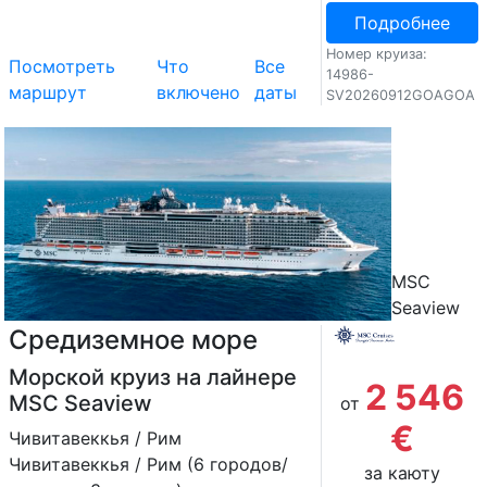
Подробнее
Номер круиза:
Посмотреть
Что
Все
14986-
маршрут
включено
даты
SV20260912GOAGOA
MSC
Seaview
Средиземное море
Морской круиз на лайнере
2 546
MSC Seaview
от
€
Чивитавеккья / Рим
Чивитавеккья / Рим (6 городов/
за каюту