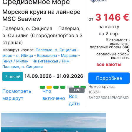
Средиземное море
Морской круиз на лайнере
3 146 €
MSC Seaview
от
за каюту
Палермо, о. Сицилия
Палермо,
на 2 взр.
о. Сицилия (6 городов/портов в 3
В стоимость
странах)
включены:
портовые сборы
360
Маршрут круиза:
Палермо, о. Сицилия -
€
сервисные сборы
море - о. Ибица - Барселона - Марсель -
включены
Генуя / Милан - Чивитавеккья / Рим -
все каюты
Палермо, о. Сицилия
14.09.2026 - 21.09.2026
7 ночей
Подробнее
Номер круиза:
+26
Посмотреть
Что
16624-
Все
маршрут
включено
SV20260914PMOPMO
даты