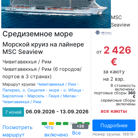
MSC
Seaview
Средиземное море
Морской круиз на лайнере
2 426
MSC Seaview
от
€
Чивитавеккья / Рим
Чивитавеккья / Рим (6 городов/
за каюту
портов в 3 странах)
на 2 взр.
Маршрут круиза:
Чивитавеккья / Рим -
В стоимость
включены:
Палермо, о. Сицилия - море - о. Ибица -
портовые сборы
360
Барселона - Марсель - Генуя / Милан -
€
сервисные сборы
Чивитавеккья / Рим
включены
все каюты
06.09.2026 - 13.09.2026
7 ночей
Подробнее
+26
Посмотреть
Что
Все
маршрут
включено
Номер круиза: 16619-