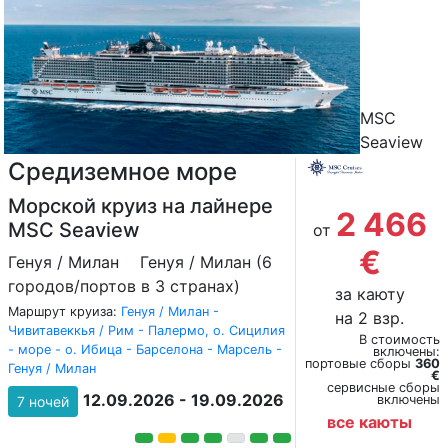
MSC
Seaview
Средиземное море
Морской круиз на лайнере
2 466
MSC Seaview
от
€
Генуя / Милан
Генуя / Милан (6
городов/портов в 3 странах)
за каюту
Маршрут круиза:
Генуя / Милан -
на 2 взр.
Чивитавеккья / Рим - Палермо, о. Сицилия
В стоимость
- море - о. Ибица - Барселона - Марсель -
включены:
портовые сборы
360
Генуя / Милан
€
сервисные сборы
12.09.2026 - 19.09.2026
включены
7 ночей
все каюты