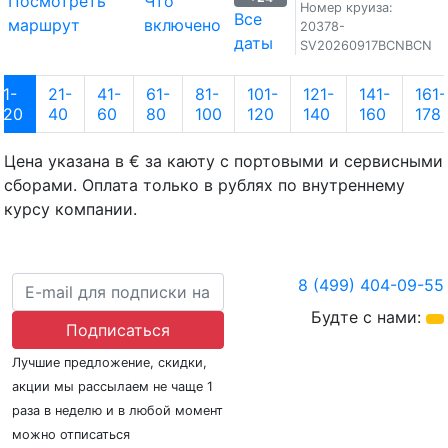
Посмотреть
Что
Номер круиза:
Все
маршрут
включено
20378-
даты
SV20260917BCNBCN
1-
21-
41-
61-
81-
101-
121-
141-
161-
20
40
60
80
100
120
140
160
178
Цена указана в € за каюту с портовыми и сервисными
сборами. Оплата только в рублях по внутреннему
курсу компании.
8 (499) 404-09-55
Будте с нами:
Подписаться
Лучшие предложение, скидки,
акции мы рассылаем не чаще 1
раза в неделю и в любой момент
можно отписаться