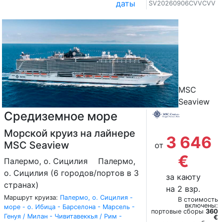
даты
SV20260906CVVCVV
MSC
Seaview
Средиземное море
Морской круиз на лайнере
3 646
MSC Seaview
от
€
Палермо, о. Сицилия
Палермо,
о. Сицилия (6 городов/портов в 3
за каюту
странах)
на 2 взр.
Маршрут круиза:
Палермо, о. Сицилия -
В стоимость
включены:
море - о. Ибица - Барселона - Марсель -
портовые сборы
360
Генуя / Милан - Чивитавеккья / Рим -
€