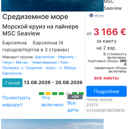
MSC
Seaview
Средиземное море
Морской круиз на лайнере
3 166 €
MSC Seaview
от
за каюту
Барселона
Барселона (6
на 2 взр.
городов/портов в 3 странах)
В стоимость
Маршрут круиза:
Барселона - Марсель -
включены:
портовые сборы
360
Генуя / Милан - Чивитавеккья / Рим -
€
Палермо, о. Сицилия - море - о. Ибица -
сервисные сборы
включены
Барселона
все каюты
13.08.2026 - 20.08.2026
7 ночей
Подробнее
+24
Посмотреть
Что
Номер круиза:
Все
маршрут
включено
20373-
даты
SV20260813BCNBCN