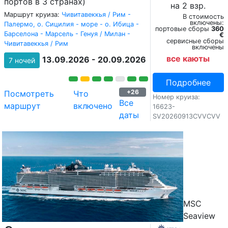
портов в 3 странах)
на 2 взр.
Маршрут круиза:
Чивитавеккья / Рим -
В стоимость
включены:
Палермо, о. Сицилия - море - о. Ибица -
портовые сборы
360
Барселона - Марсель - Генуя / Милан -
€
сервисные сборы
Чивитавеккья / Рим
включены
все каюты
13.09.2026 - 20.09.2026
7 ночей
Подробнее
+26
Посмотреть
Что
Номер круиза:
Все
маршрут
включено
16623-
даты
SV20260913CVVCVV
MSC
Seaview