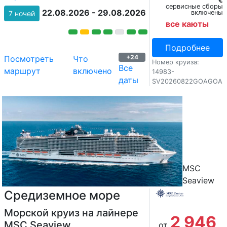
€
сервисные сборы
22.08.2026 - 29.08.2026
включены
7 ночей
все каюты
Подробнее
+24
Посмотреть
Что
Номер круиза:
Все
маршрут
включено
14983-
даты
SV20260822GOAGOA
MSC
Seaview
Средиземное море
Морской круиз на лайнере
2 946
MSC Seaview
от