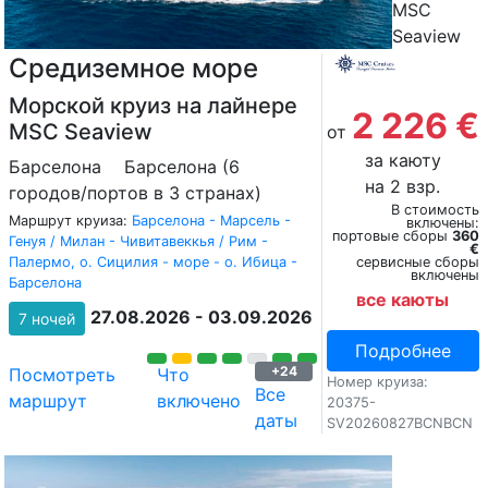
MSC
Seaview
Средиземное море
Морской круиз на лайнере
2 226 €
MSC Seaview
от
за каюту
Барселона
Барселона (6
на 2 взр.
городов/портов в 3 странах)
В стоимость
Маршрут круиза:
Барселона - Марсель -
включены:
портовые сборы
360
Генуя / Милан - Чивитавеккья / Рим -
€
Палермо, о. Сицилия - море - о. Ибица -
сервисные сборы
включены
Барселона
все каюты
27.08.2026 - 03.09.2026
7 ночей
Подробнее
+24
Посмотреть
Что
Номер круиза:
Все
маршрут
включено
20375-
даты
SV20260827BCNBCN