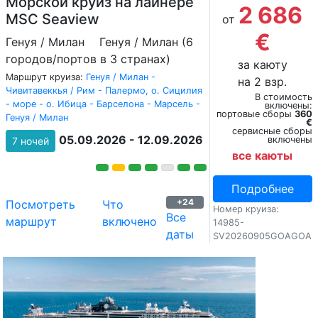
Морской круиз на лайнере
2 686
MSC Seaview
от
€
Генуя / Милан
Генуя / Милан (6
городов/портов в 3 странах)
за каюту
Маршрут круиза:
Генуя / Милан -
на 2 взр.
Чивитавеккья / Рим - Палермо, о. Сицилия
В стоимость
- море - о. Ибица - Барселона - Марсель -
включены:
портовые сборы
360
Генуя / Милан
€
сервисные сборы
05.09.2026 - 12.09.2026
включены
7 ночей
все каюты
Подробнее
+24
Посмотреть
Что
Номер круиза:
Все
маршрут
включено
14985-
даты
SV20260905GOAGOA