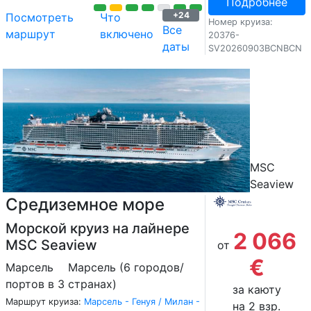
Подробнее
+24
Посмотреть
Что
Номер круиза:
Все
маршрут
включено
20376-
даты
SV20260903BCNBCN
MSC
Seaview
Средиземное море
Морской круиз на лайнере
2 066
MSC Seaview
от
€
Марсель
Марсель (6 городов/
портов в 3 странах)
за каюту
Маршрут круиза:
Марсель - Генуя / Милан -
на 2 взр.