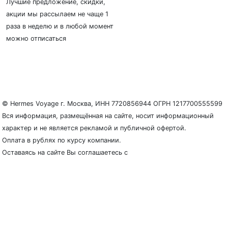
Лучшие предложение, скидки,
акции мы рассылаем не чаще 1
раза в неделю и в любой момент
можно отписаться
О нас
Регионы плавания
Морские порты
ООО «Гермес Вояж» –
реестровый номер туроператора В031-00161-
77/01942486
© Hermes Voyage г. Москва, ИНН 7720856944 ОГРН 1217700555599
Вся информация, размещённая на сайте, носит информационный
характер и не является рекламой и публичной офертой.
Оплата в рублях по курсу компании.
Оставаясь на сайте Вы соглашаетесь с
Политикой
конфиденциальности и защиты персональных данных