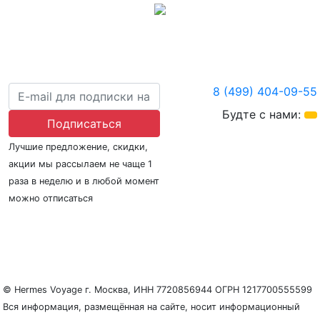
8 (499) 404-09-55
Будте с нами:
Подписаться
Лучшие предложение, скидки,
акции мы рассылаем не чаще 1
раза в неделю и в любой момент
можно отписаться
О нас
Регионы плавания
Морские порты
ООО «Гермес Вояж» –
реестровый номер туроператора В031-00161-
77/01942486
© Hermes Voyage г. Москва, ИНН 7720856944 ОГРН 1217700555599
Вся информация, размещённая на сайте, носит информационный