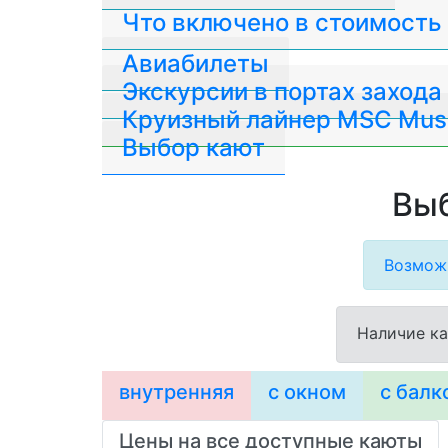
Что включено в стоимость
Авиабилеты
Экскурсии в портах захода
Круизный лайнер MSC Mus
Выбор кают
Выб
Возможн
Наличие ка
внутренняя
с окном
с балк
Цены на все доступные каюты