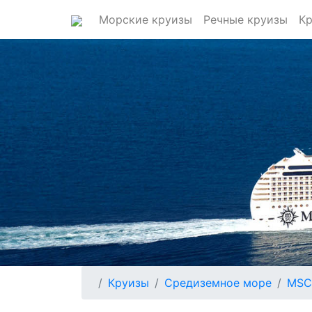
Морские круизы
Речные круизы
Кр
Круизы
Средиземное море
MSC