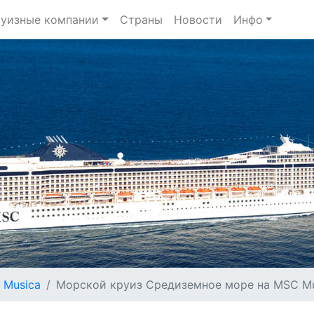
уизные компании
Страны
Новости
Инфо
 Musica
Морской круиз Средиземное море на MSC Mus