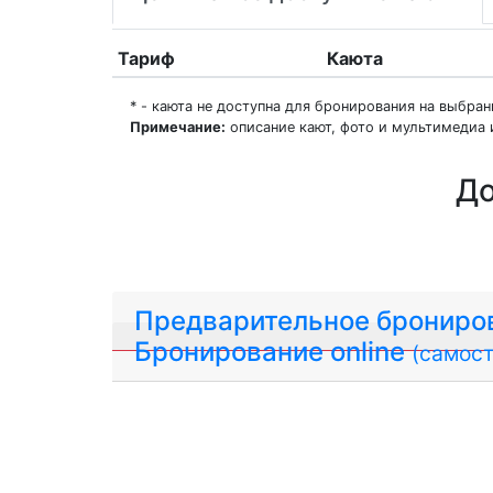
Тариф
Каюта
* - каюта не доступна для бронирования на выбра
Примечание:
описание кают, фото и мультимедиа 
До
Предварительное брониро
Бронирование online
(самост
О нас
Регионы плавания
Морские порты
ООО «Гермес Вояж» –
реестровый номер туроперато