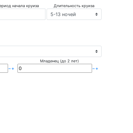
ериод начала круиза
Длительность круиза
Младенец (до 2 лет)
−
+
−
+