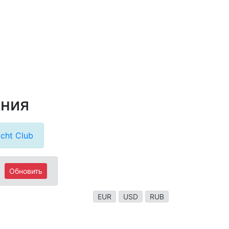
ания
cht Club
Обновить
EUR
USD
RUB