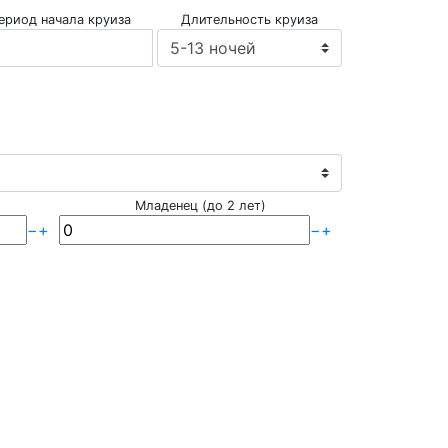
ериод начала круиза
Длительность круиза
Младенец (до 2 лет)
−
+
−
+