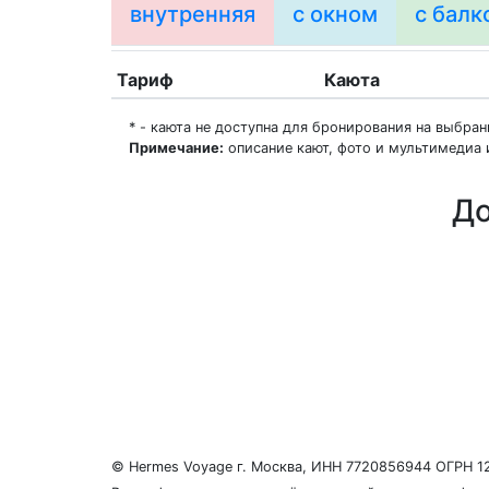
внутренняя
с окном
с балк
Тариф
Каюта
* - каюта не доступна для бронирования на выбра
Примечание:
описание кают, фото и мультимедиа 
До
О нас
Регионы плавания
Морские порты
ООО «Гермес Вояж» –
реестровый номер туроперато
© Hermes Voyage г. Москва, ИНН 7720856944 ОГРН 