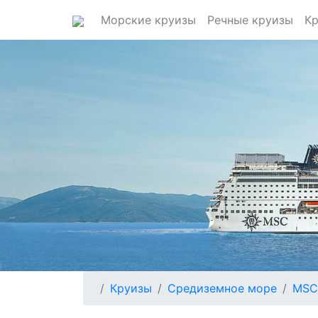
Морские круизы
Речные круизы
Кр
Круизы
Средиземное море
MSC 