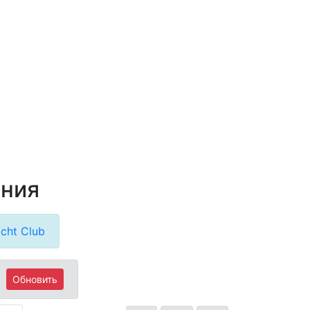
ания
cht Club
Обновить