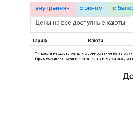
внутренняя
с окном
с балк
Цены на все доступные каюты
Тариф
Каюта
* - каюта не доступна для бронирования на выбра
Примечание:
описание кают, фото и мультимедиа 
До
О нас
Регионы плавания
Морские порты