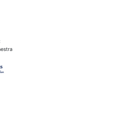
C
estra