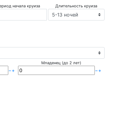
ериод начала круиза
Длительность круиза
Младенец (до 2 лет)
−
+
−
+