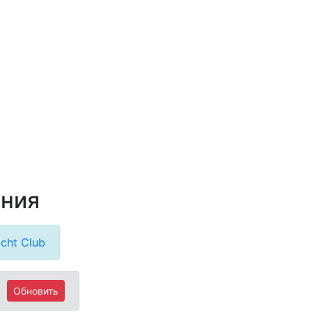
ания
cht Club
Обновить