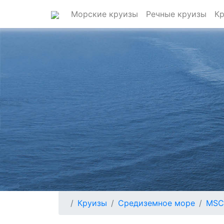
Морские круизы
Речные круизы
Кр
Круизы
Средиземное море
MSC 