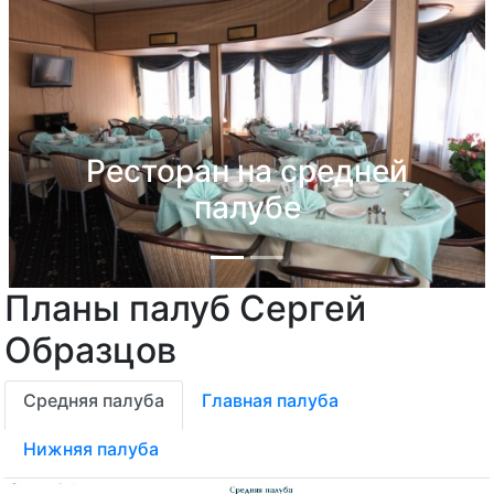
Ресторан на средней
палубе
Планы палуб Сергей
Previous
Next
Образцов
Средняя палуба
Главная палуба
Нижняя палуба