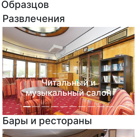
Образцов
Развлечения
Читальный и
музыкальный салон
Бары и рестораны
Previous
Next