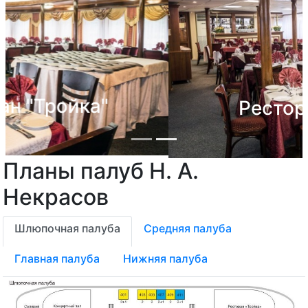
Ресторан "Лира"
Планы палуб Н. А.
Previous
Next
Некрасов
Шлюпочная палуба
Средняя палуба
Главная палуба
Нижняя палуба