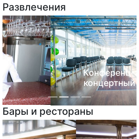
Развлечения
Конференц-зал/
концертный зал
Бары и рестораны
Previous
Next