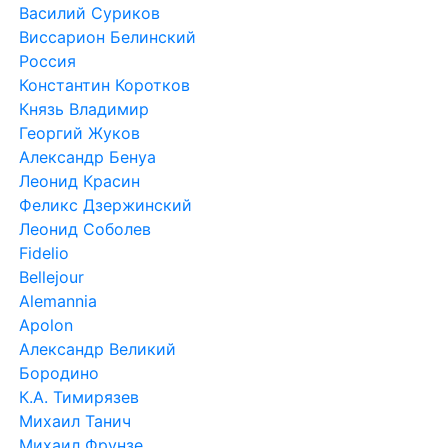
Василий Суриков
Виссарион Белинский
Россия
Константин Коротков
Князь Владимир
Георгий Жуков
Александр Бенуа
Леонид Красин
Феликс Дзержинский
Леонид Соболев
Fidelio
Bellejour
Alemannia
Apolon
Александр Великий
Бородино
К.А. Тимирязев
Михаил Танич
Михаил Фрунзе